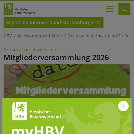
Regionalbauernverband Starkenburg e. V.
HBV
Kreisbauernverbände
Regionalbauernverband Starkenb
Termin als ics downloaden
Mitgliederversammlung 2026
Safe the Date Mitgliederversammlung 2026
© RBV Starkenburg