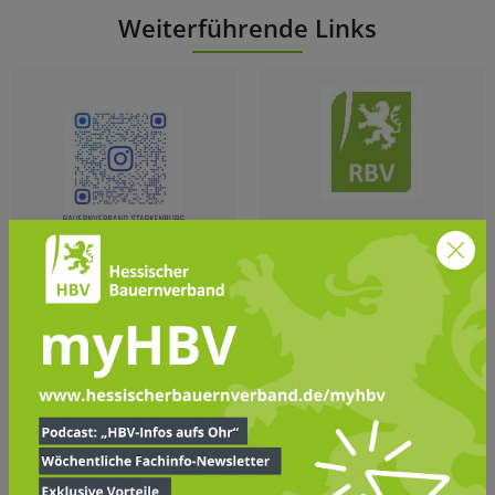
Weiterführende Links
Satzung
Instagram RBV
Satzung Stand
30.06.2025
Fit For Farming