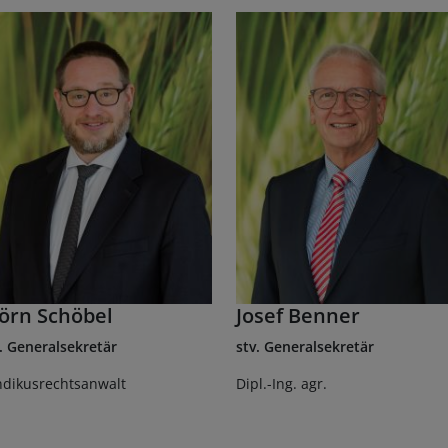
örn Schöbel
Josef Benner
. Generalsekretär
stv. Generalsekretär
ndikusrechtsanwalt
Dipl.-Ing. agr.