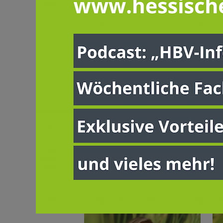
Sandra Koer
Lu
M.Sc. ök.
B.S
Pro
Projektmanagerin Digitale
Prozesse & Koordination
verbandsorganisation@hessischer
Presse- und Öffentl