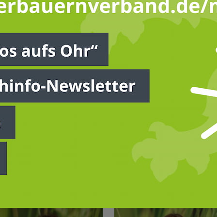
na Pfeiffer
c. agr.
jektkoordination Cobra
bauernverband.de
ichkeitsarbeit