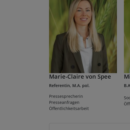
Marie-Claire von Spee
M
Referentin, M.A. pol.
B.A
Pressesprecherin
Soc
Presseanfragen
Öff
Öffentlichkeitsarbeit