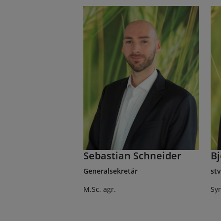
Sebastian Schneider
Bj
Generalsekretär
stv
M.Sc. agr.
Sy