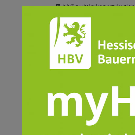
info@hessischerbauernverband.de
06172 7106 112
06172 7106 113
Digitalisierung und