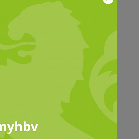
 auf die hiesigen Höfe haben.
 MITGLIEDER
RARPOLITIK & FÖRDERUNG
ng, motiviert,
kunftsbereit – Die
nglandwirteförderung auf
nen Blick
 Junglandwirte‑Förderung eröffnet