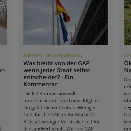
AGRARPOLITIK & FÖRDERUNG
AG
Was bleibt von der GAP,
Ök
r-
wenn jeder Staat selbst
Na
entscheidet? - Ein
Die
Kommentar
erl
Die EU-Kommission will
wir
modernisieren – doch was folgt, ist
übe
ein gefährlicher Umbau. Weniger
zei
Geld für die GAP, mehr Macht für
Umw
t
Brüssel, weniger Verlässlichkeit für
we
d
die Landwirtschaft. Wer die GAP
und