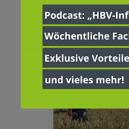
muss. Der Reformbedarf ist erkann
doch der UmweltOmnibus liefert
bislang kaum Entlastung. Jetzt
braucht es spürbare
Vereinfachungen für die Praxis.
FÜR MITGLIEDER