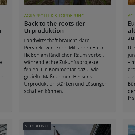
AGRARPOLITIK & FÖRDERUNG
AG
Back to the roots der
Eu
n
Urproduktion
al
zu
Landwirtschaft braucht klare
Perspektiven: Zehn Milliarden Euro
Die
fließen am ländlichen Raum vorbei,
jun
e
während echte Zukunftsprojekte
– m
fehlen. Ein Kommentar dazu, wie
gr
en
gezielte Maßnahmen Hessens
au
Urproduktion stärken und Lösungen
Bür
schaffen können.
de
fr
STANDPUNKT