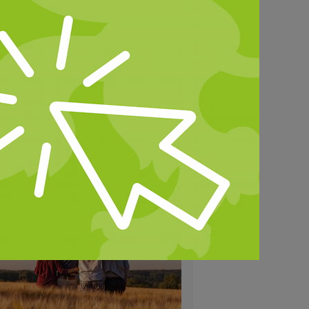
ngen Landwirtinnen und
dwirten finanziellen Rückenwind
 den Start in die Landwirtschaft.
r die Voraussetzungen kennt,
hert sich wichtige Unterstützung –
 Altersgrenzen über
lifikationen bis hin zu neuen
‑Plänen.
ANDPUNKT