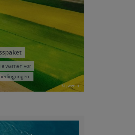
sspaket
ie warnen vor
nbedingungen.
© jwvein