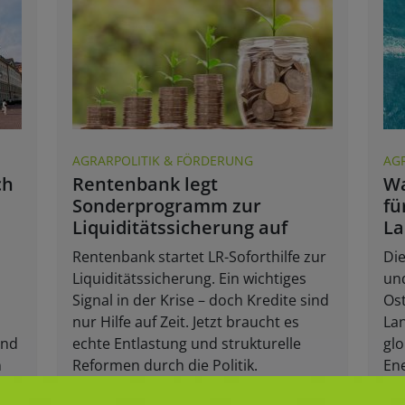
AGRARPOLITIK & FÖRDERUNG
AG
ch
Rentenbank legt
Wa
Sonderprogramm zur
fü
n
Liquiditätssicherung auf
La
Rentenbank startet LR-Soforthilfe zur
Die
Liquiditätssicherung. Ein wichtiges
un
Signal in der Krise – doch Kredite sind
Ost
nur Hilfe auf Zeit. Jetzt braucht es
Lan
und
echte Entlastung und strukturelle
glo
n
Reformen durch die Politik.
Ene
geo