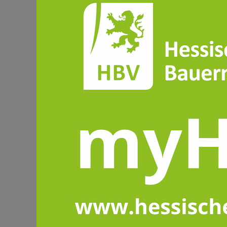
Zukunft der Höfe.
AGRARPOLITIK & FÖRDERUNG
Hessische Impulse in Brüss
Hessische Impulse aus Brüssel: In 
Landesvertretung Hessens wurde
deutlich, wie dringend Europas
Umweltrecht vereinfacht werden