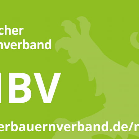
bis
FÜR MITGLIEDER
FÜR
AGRARPOLITIK & FÖRDERUNG
AG
el
GAP - Änderungen für das
Ju
Antragsjahr 2026
zu
der
Ju
Die GAP startet 2026 mit neuen
ei
Anpassungen bei den
GLÖZ‑Standards und
Die