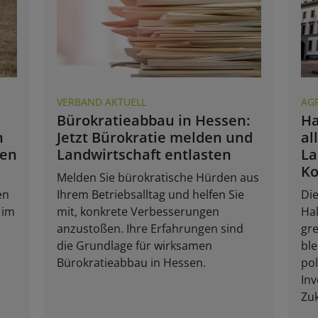
VERBAND AKTUELL
AG
Bürokratieabbau in Hessen:
Ha
n
Jetzt Bürokratie melden und
al
fen
Landwirtschaft entlasten
La
K
Melden Sie bürokratische Hürden aus
en
Ihrem Betriebsalltag und helfen Sie
Die
 im
mit, konkrete Verbesserungen
Hal
anzustoßen. Ihre Erfahrungen sind
gre
die Grundlage für wirksamen
ble
Bürokratieabbau in Hessen.
po
Inv
Zuk