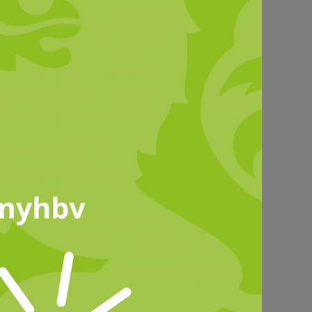
slon.pics, freepik; fabrikasimf, freepik
edern des
erfügung.
erbereich anmelden.