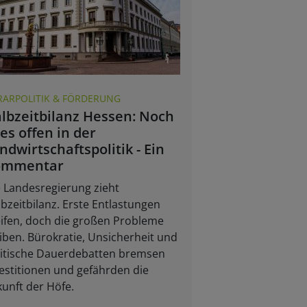
RARPOLITIK & FÖRDERUNG
lbzeitbilanz Hessen: Noch
les offen in der
ndwirtschaftspolitik - Ein
ommentar
 Landesregierung zieht
bzeitbilanz. Erste Entlastungen
ifen, doch die großen Probleme
iben. Bürokratie, Unsicherheit und
litische Dauerdebatten bremsen
estitionen und gefährden die
unft der Höfe.