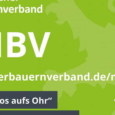
© WFranz, pixabay; www.
Zugangsbeschränkung
nhalt steht exklusiv "Mitgli
en Bauernverbandes" zur V
itglied sind, können Sie sich unten oder direkt im Mitglied