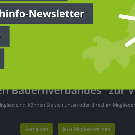
Zugangsbeschränkung
nhalt steht exklusiv "Mitgli
en Bauernverbandes" zur V
itglied sind, können Sie sich unten oder direkt im Mitglied
Anmelden
Jetzt Mitglied werden