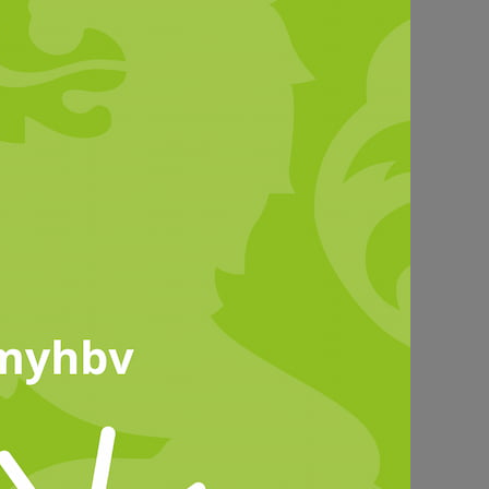
© HBV