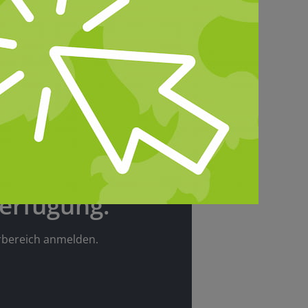
edern des
erfügung.
erbereich anmelden.