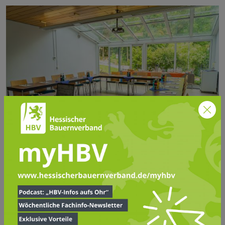
© HLH
Lebenslanges Lernen stand dabei schon immer im Mittelpunkt
ihres Handelns. Neben fachlichen Weiterbildungen für
Landwirte und Landwirtinnen sind Seminare in den Bereichen
Persönlichkeitsbildung, Rechts- und Steuerfragen,
Gesundheitsbildung, Jugendbildung, Seniorenbildung, EDV-
Schulungen sowie Lehrerfortbildungen heute ein wichtiger
Bestandteil ihrer Arbeit.