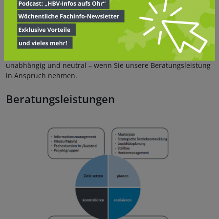
Informationsaustausch und durch ihr Netzwerk
–
regional,
national und international und berät ferner als Schnitt
stelle
zur Steuerberatung oder zu Behörden.
Im Sinne eines Dienstleister für Ihre Unternehmen agiert die
HBV Landwirschaftliche Unternehmensberatung GmbH dabei
unabhängig und neutral
–
wenn Sie unsere Beratungsleistung
in Anspruch nehmen.
Beratungsleistungen