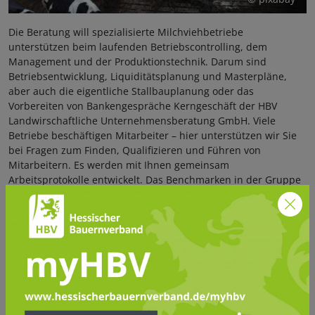
Die Beratung will spezialisierte Milchviehbetriebe
unterstützen beim laufenden Betriebscontrolling, dem
Management und der Produktionstechnik. Darum sind
Betriebsentwicklung,
Liquiditätsplanung
und Masterpläne,
aber auch die eigentliche Stallbauplanung
oder das
Vorbereiten von Bankengespräche
Kerngeschäft der HBV
Landwirschaftliche Unternehmensberatung GmbH. Viele
Betriebe beschäftigen Mitarbeiter
–
hier unterstützen wir Sie
bei Fragen zum Finden, Qualifizieren und Führen von
Mitarbeitern. Es werden mit Ihnen gemeinsam
Arbeitsprotokolle entwickelt. Das Benchmarken in der Gruppe
"Gleichgesinnter" steht im Vordergrund, der direkte Austausch
untereinander hilft bei der Schwachstellenanalyse und der
Lösung konkreter Fragestellungen
Die HBV Landwirschaftliche Unternehmensberatung GmbH
organisiert betriebsindividuelle Workshops zu Detailfragen für
die Gruppe der Beratungsbetriebe und bietet kurze
Fachexkursionen zu speziellen Fragestellungen an. Sie
unterstützt die Betriebe vielfältig durch