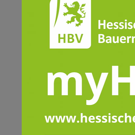
Fit for farming - „Tierwohlindikatoren
Informationen
Startdatum:
16. April 2026, 19:00
Enddatum:
16. April 2026, 20:30
Veranstalter:
Hessische Landvolk-Ho
Veranstaltungsort:
online - Microsof
Onlinetermin:
Onlinetermin