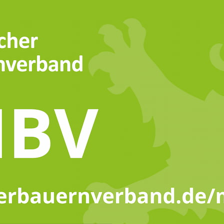
 in der Mutterkuhhaltung – anwenden, interpretieren und verbesse
Ansprechpart
Verein für Landvolkbildung e
hlh@agrinet.de
chschule
https://www.landvolk-hochs
t Teams
Telefon:
06172 7106312