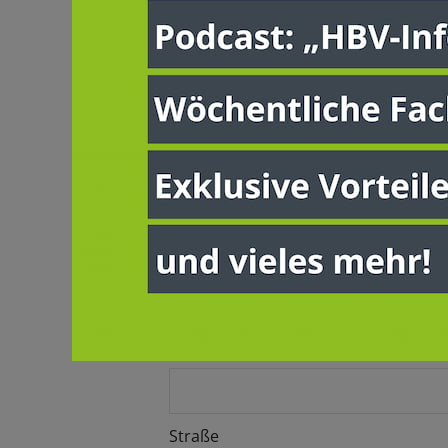
Anmeldung für
Fit
Mutterkuhhaltung 
16.04.2026
Bitte melden Sie sich über das unte
Vorname
Nachname
E-Mail Adresse
Straße