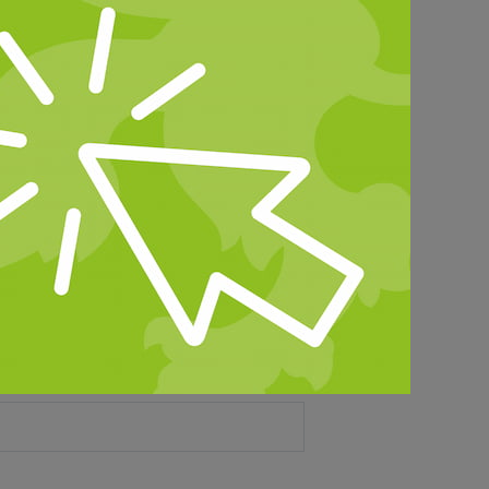
ren in der
d verbessern" am