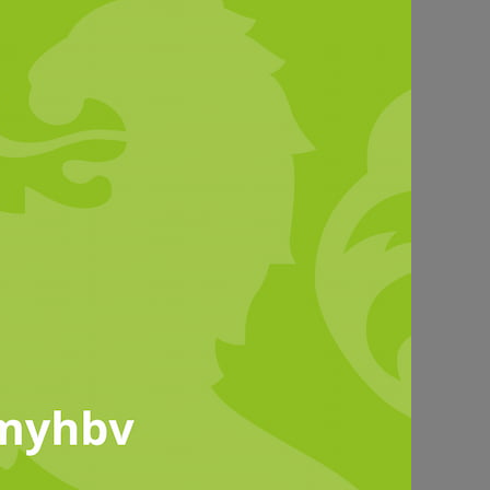
rn"
© HLH
ner
.V.
chule.de/