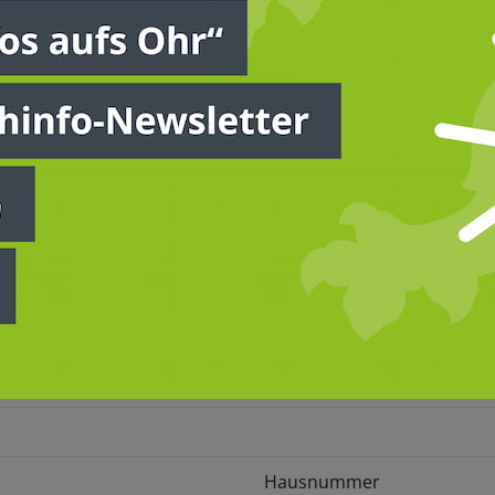
 for farming - „Tierwohlindikato
– anwenden, interpretieren un
n stehende Formular an.
Hausnummer