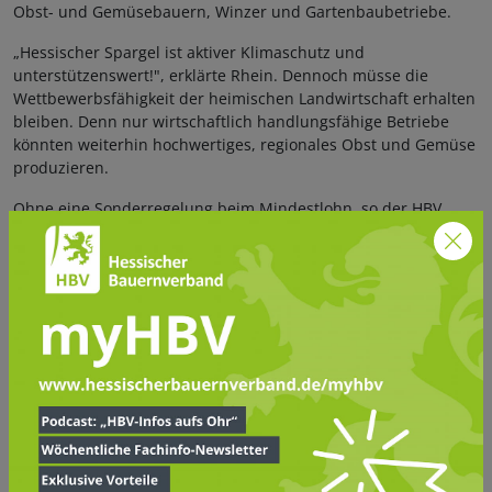
Obst- und Gemüsebauern, Winzer und Gartenbaubetriebe.
„Hessischer Spargel ist aktiver Klimaschutz und
unterstützenswert!", erklärte Rhein. Dennoch müsse die
Wettbewerbsfähigkeit der heimischen Landwirtschaft erhalten
bleiben. Denn nur wirtschaftlich handlungsfähige Betriebe
könnten weiterhin hochwertiges, regionales Obst und Gemüse
produzieren.
Ohne eine Sonderregelung beim Mindestlohn, so der HBV,
steht die Versorgung mit regionalen Lebensmitteln auf dem
Spiel.
Pflanzenbau
Sonderkulturen
Spargel
Verwandte Artikel
FÜR MITGLIEDER