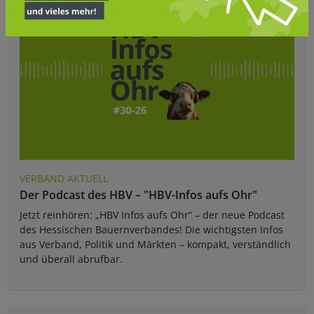
VERBAND AKTUELL
Der Podcast des HBV – "HBV-Infos aufs Ohr"
Jetzt reinhören: „HBV Infos aufs Ohr“ – der neue Podcast
des Hessischen Bauernverbandes! Die wichtigsten Infos
aus Verband, Politik und Märkten – kompakt, verständlich
und überall abrufbar.