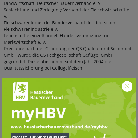
Landwirtschaft: Deutscher Bauernverband e. V.
Schlachtung und Zerlegung: Verband der Fleischwirtschaft e.
V.
Fleischwarenindustrie: Bundesverband der deutschen
Fleischwarenindustrie e.V.
Lebensmitteleinzelhandel: Handelsvereinigung für
Marktwirtschaft e. V.
Drei Jahre nach der Gründung der QS Qualität und Sicherheit
GmbH wurde die QS Fachgesellschaft Geflügel GmbH
gegründet. Diese übernimmt seit dem Jahr 2004 die
Qualitätssicherung bei Geflügelfleisch.
An der QS Fachgesellschaft Geflügel GmbH ist neben der QS
Qualität und Sicherheit GmbH der Zentralverband der
Deutschen Geflügelwirtschaft e.V. beteiligt.
Um auch den speziellen Anforderungen der
Qualitätssicherung in Anbau und Vermarktung von Obst,
Gemüse und Kartoffeln gerecht zu werden, wurde im Jahr
2004 auch die QS Fachgesellschaft Obst-Gemüse-Kartoffeln
GmbH gegründet.
An ihr sind neben der QS Qualität und
Sicherheit GmbH folgende Verbände und Organisationen