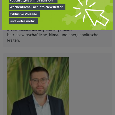
Bauernverband und war in seiner vorherigen Position als
Referent zuständig für die Agrar-, Struktur und
Förderpolitik. In diesem Zusammenhang insbesondere für
die Gemeinsame Europäische Agrarpolitik (GAP),
Agrarumweltmaßnahmen des Landes Hessen (HALM),
Investitionsförderung und allgemeine
betriebswirtschaftliche, klima- und energiepolitische
Fragen.