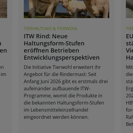
TIERHALTUNG & TIERWOHL
TI
ITW Rind: Neue
EU
n
Haltungsform-Stufen
st
fen
eröffnen Betrieben
Vi
Entwicklungsperspektiven
Ha
en
Die Initiative Tierwohl erweitert ihr
Mit
 im
Angebot für die Rindermast: Seit
die
Anfang Juni 2026 gibt es erstmals drei
stä
aufeinander aufbauende ITW-
Er
Programme, womit die Produkte in
202
die bekannten Haltungsform-Stufen
HB
im Lebensmitteleinzelhandel
for
eingeordnet werden können.
Ra
Bet