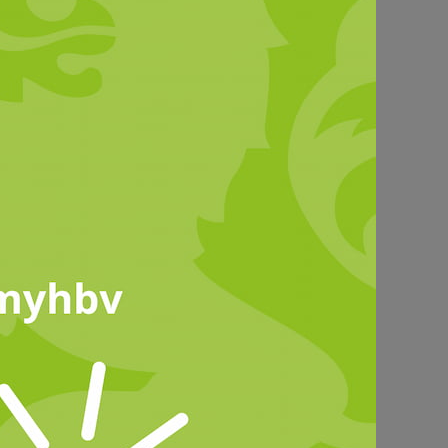
© Leuchtturm81
edern des
erfügung.
erbereich anmelden.