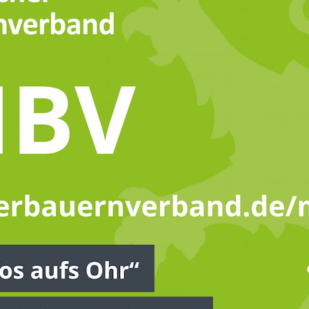
Zugangsbeschränkung
nhalt steht exklusiv "Mitgli
en Bauernverbandes" zur V
itglied sind, können Sie sich unten oder direkt im Mitglied