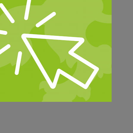
he Nachwuchswerbung.
s-Georg Paulus betonten in ihrem
itzender des Kreisbauernverbandes
ie neue Aufgabe auf Bundesebene
tern über sehr große Erfahrungen
ündet. Der Verein wird von einem
 deutschen
ationsveranstaltungen und