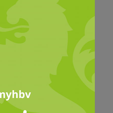
© KBV Limburg
dsenioren
andes (HBV), wurde auf der 22.
nstimmig zum Präsidenten gewählt.
ommenden drei Jahren die Deutschen
ingen, wurde als Vizepräsident
dierte.
änger Dr. Bernd Unger für dessen
r älteren Generation im ländlichen
rona-Pandemie das soziale
, das Mit- und Füreinander als Motto