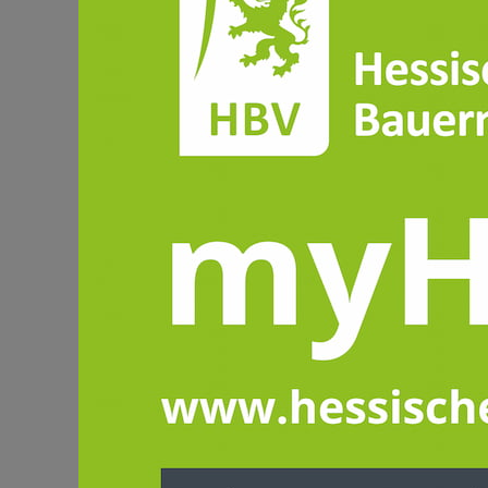
Armin Müller neue
Armin Müller, Weilmünster-Essersha
Mitgliederversammlung der Deutschen 
Müller, der seit 2018 auch Präsiden
Landsenioren als Präsident führen. 
ebenfalls einstimmig gewählt. Er folg
Präsident Müller dankte der Mitgli
Engagement an der Spitze der Deuts
„In den letzten Jahren ist es gelung
Raum Stätten der Begegnung zu geben
Miteinander und viele Veranstaltung