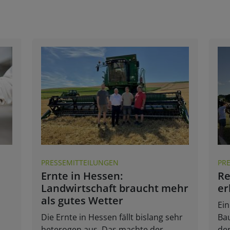
PRESSEMITTEILUNGEN
PR
Ernte in Hessen:
Re
Landwirtschaft braucht mehr
er
als gutes Wetter
Ei
Die Ernte in Hessen fällt bislang sehr
Bau
heterogen aus. Das machte der
der