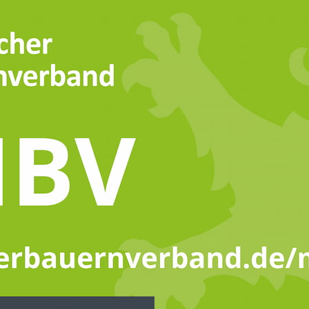
r Präsident der Deutschen Lan
usen, ehemaliger Vizepräsident des Hessischen Bauernverb
Landsenioren e.V., die am 7. Juli 2021 in Kassel tagte, ei
t des Hessischen Landseniorenverbandes ist, wird in den k
Gerold Schmidt, Präsident des Landseniorenverbandes Thür
t auf Gisbert Müller, der nach sechs Jahren nicht mehr kandi
ederversammlung für das eindeutige Votum und seinem Vorg
chen Landsenioren seit 2009.
en, die Landseniorenverbände weiter zu stabilisieren und de
“, so Präsident Müller in seiner Rede. Jedoch habe die Co
en der Landsenioren stark eingeschränkt. Nunmehr gelte es