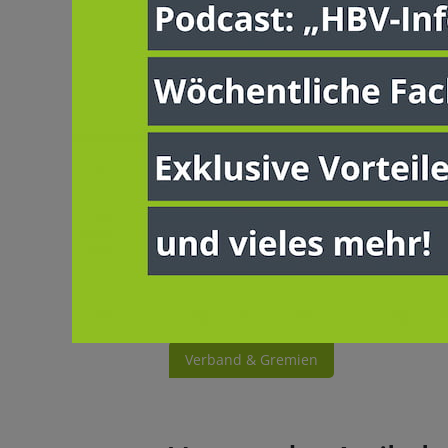
der Landseniorenverbände wieder ne
Der Präsident des Hessischen Bauer
Glückwunschschreiben, dass Armin Mü
Limburg-Weilburg und als amtierend
prädestiniert sei, weil er als versi
verfüge.
Der „Deutsche Landsenioren e.V. be
Präsidium geleitet. Die Deutschen L
Landseniorenvereinigungen. Regelmä
Arbeitstagungen zu Themen des ländl
Verband & Gremien