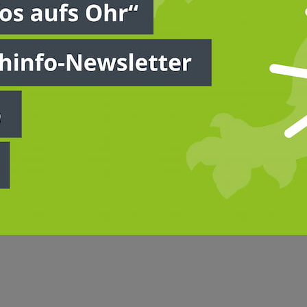
u aufleben zu lassen. Dazu zähle auch eine kontinuierlic
nverbandes, Karsten Schmal, und HBV-Generalsekretär Han
ller als ehemaliger HBV-Vizepräsident, langjähriger Vors
er Präsident des Hessischen Landseniorenverbandes für d
erter, langjähriger Verbandsvertreter in zahlreichen Ehrenäm
im Deutschen Bauernverband e.V.“ wurde im Jahr 1999 gegr
andsenioren unterstützen die Interessen und die Arbeit der
ßig finden auf regionaler und bundesweiter Ebene Inform
ichen Raumes und seiner älteren Bevölkerung statt.