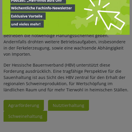
Der anhaltende Strukturwandel in der Sauenhaltung macht
aus Sicht des Bauernverbandes ein nationales
Sonderprogramm zwingend erforderlich. Dieses soll
Investitionen über mehrere Jahre absichern und den
Betrieben die notwendige Planungssicherheit geben.
Andernfalls drohten weitere Betriebsaufgaben, insbesondere
in der Ferkelerzeugung, sowie eine wachsende Abhängigkeit
von Importen.
Der Hessische Bauernverband (HBV) unterstützt diese
Forderung ausdrücklich. Eine tragfähige Perspektive für die
Sauenhaltung ist aus Sicht des HBV zentral für den Erhalt der
regionalen Schweineproduktion, für Wertschöpfung im
ländlichen Raum und für mehr Tierwohl in heimischen Ställen.
Agrarförderung
Nutztierhaltung
Schweinehaltung