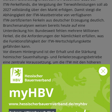
ITW‑Ferkelfonds, die Vergütung der Tierwohlleistungen soll ab
2027 vollständig über den Markt erfolgen. Damit steigt die
Abhängigkeit der ITW‑Mastbetriebe von verfügbaren
ITW‑zertifizierten Ferkeln aus deutscher Erzeugung deutlich.
Branchenanalysen weisen bereits heute auf eine
Unterdeckung hin: Bundesweit fehlen mehrere Millionen
Ferkel, die die Anforderungen der Nämlichkeit erfüllen, was
die Funktionsfähigkeit der ITW‑Wertschöpfungskette
gefährden kann.
Vor diesem Hintergrund ist der Erhalt und die Stärkung
heimischer Sauenhaltungs‑ und Ferkelerzeugungsbetriebe
eine zentrale Voraussetzung, um die ITW mit den höheren
Haltungsstandards auch ab 2027 flächendeckend umsetzen
und die Versorgung des Marktes mit ITW‑konformen
Schweinen sicherstellen zu können.
Zukunft der Sauenhaltung sichern:
Sonderprogramm gegen
Betriebsaufgaben und
Importabhängigkeit