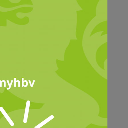
© HBV
HBV Forderungskatalog LTW
2023_komplett.pdf
(8.32 MB)
nsere Erwartungen in ihren
uernverbandes.
In der landwirtschaftlichen
egen und zu entwickeln, dass die
en Produktionsgrundlagen gesichert
rbeitsplätze in der Land- und
g & Tierwohl
,
Ackerbau & Pflanzen
,
icher Raum
und
Handel
.
in Hessen zu gestalten. Aber man