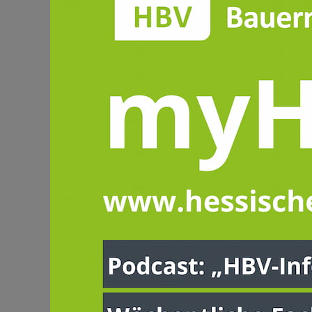
Bauernverband for
an die Politik nac
„In insgesamt zehn Themenfeldern pos
Wahlprogrammen berücksichtigen kön
„Hessen ist ein wichtiger Wirtschaft
Produktion arbeiten wir mit dem Selb
Leistungsfähigkeit des Naturhaushal
sind. Diese sind die Basis der wirts
Forstwirtschaft und im ländlichen Ra
Der Fokus im HBV-Forderungskatalog
Agrarpolitik, Förderung & Parlament
Der HBV-Präsident betont: „Wir sind 