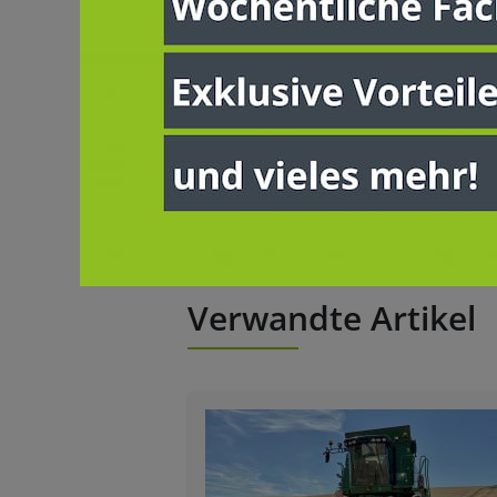
muss uns auch lassen! Dafür brauchen
Rahmenbedingungen und Zukunftspers
Politikern gerne für Gespräche im Vo
Der gesamte Forderungskatalog ka
Parlamente & Wahlen
Verband &
Verwandte Artikel