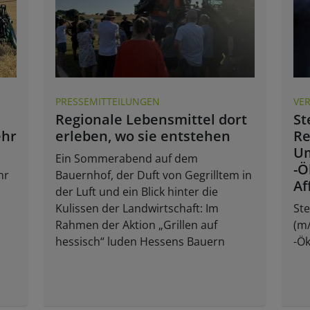
PRESSEMITTEILUNGEN
VE
Regionale Lebensmittel dort
St
ehr
erleben, wo sie entstehen
Re
Um
Ein Sommerabend auf dem
-Ö
hr
Bauernhof, der Duft von Gegrilltem in
Af
der Luft und ein Blick hinter die
Kulissen der Landwirtschaft: Im
Ste
Rahmen der Aktion „Grillen auf
(m/
hessisch“ luden Hessens Bauern
-Ök