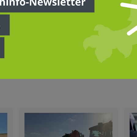
 wir eine Politik mit Maß und Ziel, unternehmerische Freir
pektiven. Auf der Grundlage unseres Forderungskataloges
rfeld der Wahl zur Verfügung.“
nn
hier
heruntergeladen werden.
 Gremien