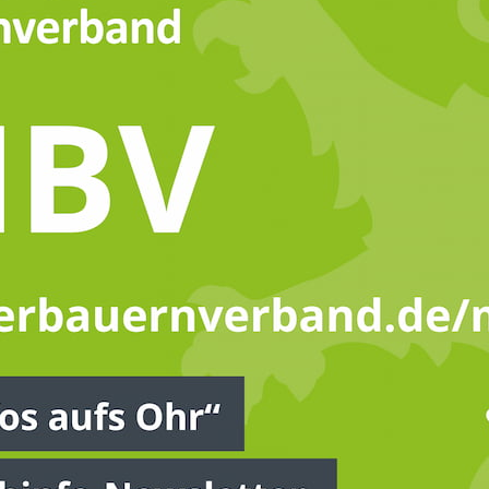
muliert seine Erwartungen
h der Landtagswahl 2023
itionieren wir uns schon frühzeitig, damit die Parteien u
nen“, sagt Karsten Schmal, Präsident des Hessischen Ba
sstandort im Herzen Deutschlands und in der Mitte Europas. 
stverständnis Natur und Landschaft so zu schützen, zu pfl
ts, die Nutzungsfähigkeit der Naturgüter und die natürlich
chaftlichen und sozialen Sicherung der Menschen und ihrer A
um“, so Schmal weiter.
 liegt auf den Themen
Landwirtschaft & Umwelt
,
Tierhaltun
e
,
Aus- und Weiterbildung
,
Recht, Steuern & Soziales
,
Ländl
bereit eine zukunftsfähige und nachhaltige Landwirtschaft 