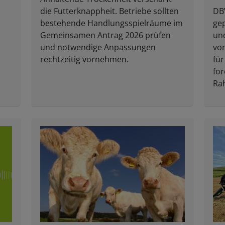
die Futterknappheit. Betriebe sollten
DBV
bestehende Handlungsspielräume im
ge
Gemeinsamen Antrag 2026 prüfen
un
und notwendige Anpassungen
vor
rechtzeitig vornehmen.
für
for
Ra