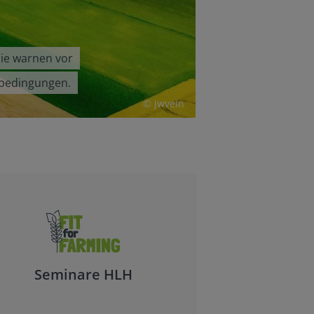
gutes W
ie warnen vor
Die Ernte in Hes
nbedingungen.
seiner Erntepress
© jwvein
Seminare HLH