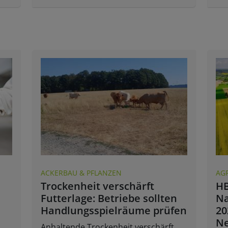
ACKERBAU & PFLANZEN
AG
Trockenheit verschärft
HB
Futterlage: Betriebe sollten
Na
Handlungsspielräume prüfen
20
Ne
Anhaltende Trockenheit verschärft