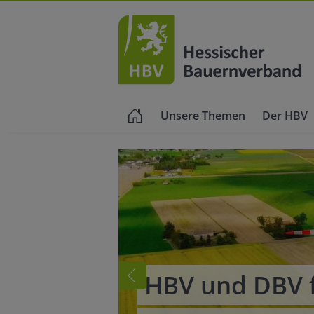
Unsere Themen
Der HBV
ten
HBV und DBV 