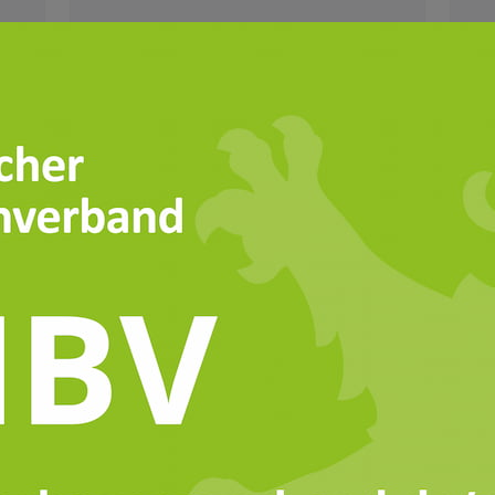
TIERHALTUNG & TIERWOHL
PR
V-
ITW Rind: Neue
Er
Haltungsform-Stufen
La
eröffnen Betrieben
al
r“
Entwicklungsperspektiven
n
Die
Die Initiative Tierwohl erweitert ihr
he
Angebot für die Rindermast: Seit
He
und
Anfang Juni 2026 gibt es erstmals drei
heu
aufeinander aufbauende ITW-
Er
Programme, womit die Produkte in
lan
die bekannten Haltungsform-Stufen
Jür
im Lebensmitteleinzelhandel
eingeordnet werden können.