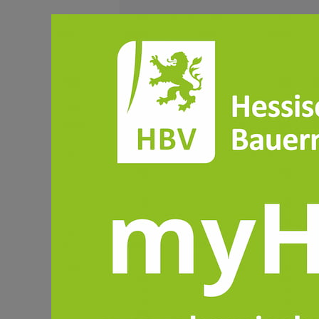
VERBAND AKTUELL
Der Podcast des HBV – "HB
Infos aufs Ohr"
Jetzt reinhören: „HBV Infos aufs Oh
– der neue Podcast des Hessische
Bauernverbandes! Die wichtigsten
Infos aus Verband, Politik und
Märkten – kompakt, verständlich 
überall abrufbar.