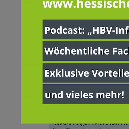
07.08.2026
Rukwied: Bundesregierung
541 Millionen Euro
Direktzahlungen nicht
zurückhalten
DBV fordert vollständige Nutzung 
Deutschland für 2027 zugewiesen
Direktzahlungsmittel und warnt vo