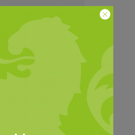
ESSEMITTEILUNGEN
nte in Hessen:
ndwirtschaft braucht mehr
s gutes Wetter
 Ernte in Hessen fällt bislang sehr
terogen aus. Das machte der
ssische Bauernverband (HBV)
te bei seiner
ntepressekonferenz auf dem
dwirtschaftlichen Betrieb von
gen Albrecht deutlich.