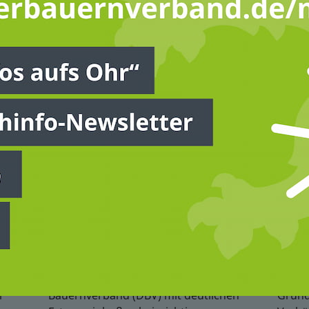
Neues aus Berlin
24.07.2026
21.07.
 darf
Wirtschaftlicher Druck auf
„Nat
Landwirtschaft steigt wegen
Gese
niedrigeren Erträgen
deut
Vor dem Hintergrund der
Das „
der
herausfordernden Wetterlage seit Mitte
und d
en
Juni rechnet der Deutsche
Wiede
r
Bauernverband (DBV) mit deutlichen
Grund