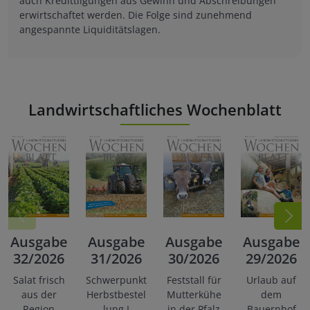
auch Kredittilgungen aus Gewinn und Abschreibungen
erwirtschaftet werden. Die Folge sind zunehmend
angespannte Liquiditätslagen.
Landwirtschaftliches Wochenblatt
Hessischer Pächterverband e.V.
Ausgabe
Ausgabe
Ausgabe
Ausgabe
32/2026
31/2026
30/2026
29/2026
Salat frisch
Schwerpunkt
Feststall für
Urlaub auf
aus der
Herbstbestel
Mutterkühe
dem
Region
lung I
in der Pfalz
Bauernhof