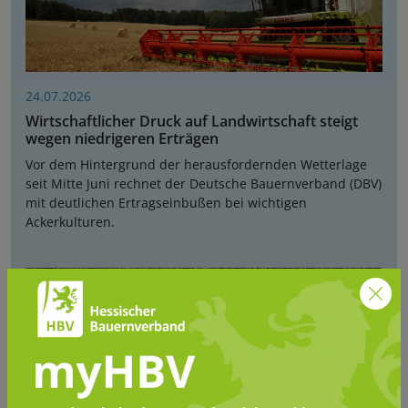
24.07.2026
Wirtschaftlicher Druck auf Landwirtschaft steigt
wegen niedrigeren Erträgen
Vor dem Hintergrund der herausfordernden Wetterlage
seit Mitte Juni rechnet der Deutsche Bauernverband (DBV)
mit deutlichen Ertragseinbußen bei wichtigen
Ackerkulturen.