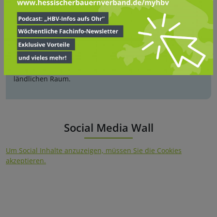
21.07.2026
„Natürliche-Infrastruktur-Gesetz“ gefährdet
Zukunft der deutschen Landwirtschaft
Das „Natürliche-Infrastruktur-Gesetz“ und der Nationale
Wiederherstellungsplan bieten keine Grundlage für ein
ausgewogenes Verhältnis zwischen Naturschutz,
Ernährungssicherung und wirtschaftlicher Entwicklung im
ländlichen Raum.
Social Media Wall
Um Social Inhalte anzuzeigen, müssen Sie die Cookies
akzeptieren.