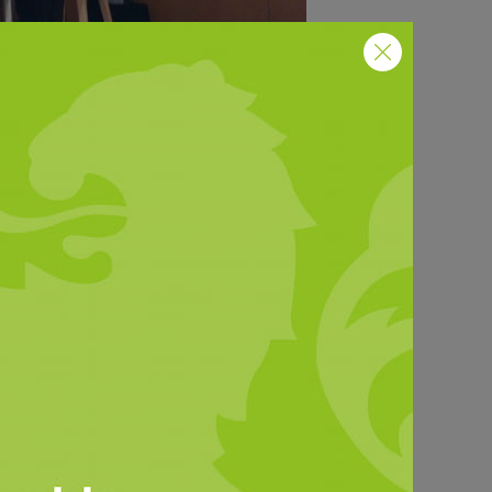
© HBV
e Tierhaltung in Hessen
ereich der Tierernährung machen