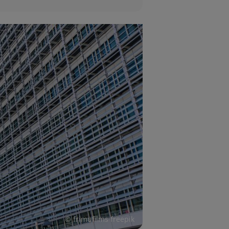
© frimufilms freepik