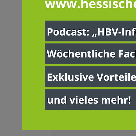
Tag des ZukunftsBauers – 
Der ZukunftsBauer ist ein Projekt
schaffen und den Dialog Zwischen 
umgesetzt.