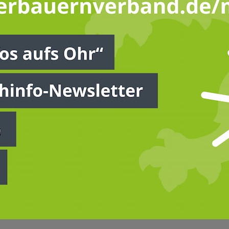
diese Projekte wurden in Hessen umgesetzt
 des Deutschen Bauernverbandes mit dem Ziel, neue Perspekt
Landwirtschaft und Verbrauchern zu fördern. Auch der HBV 