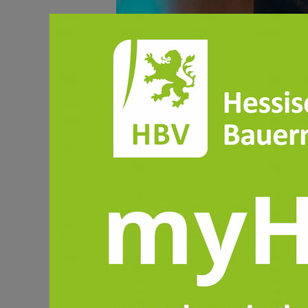
Heimische Futtermittel und
Nutztierhaltung ist eine Säule de
die Landwirtschaft in Hessen effizi