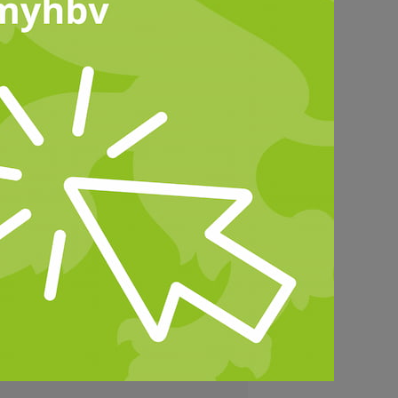
© jwvein
iven für die Landwirtschaft zu
hat bereits einige Projekt