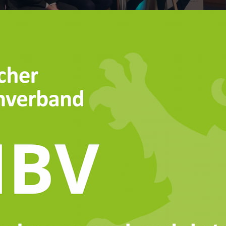
 effiziente Tierernährung für eine nachhaltig
r heimischen Landwirtschaft. Innovative Entwicklungen im B
ent und nachhaltig.