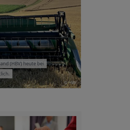
band (HBV) heute bei
lich.
© HBV