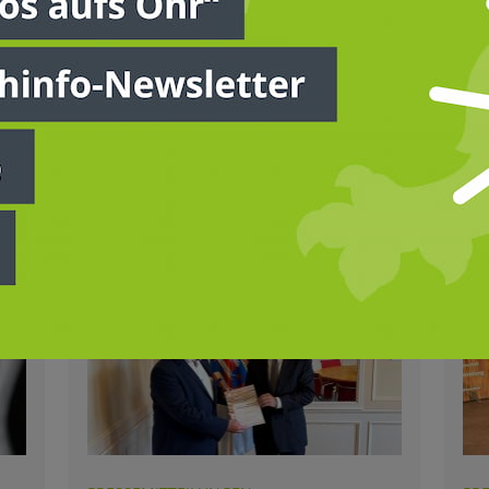
erklärt, dass die Politik jetzt gefordert
auf
ist, die bereitgestellten
in 
Investitionsmittel so einzusetzen,
das
dass sie dem ländlichen Raum
der
zugutekommen und die
de
Landwirtschaft langfristig stärken.
und