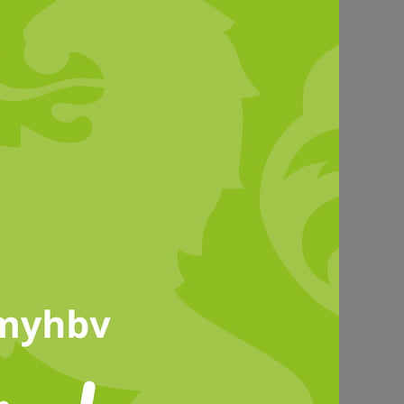
ESSEMITTEILUNGEN
ndeserntedankfest 2025:
nkbarkeit, Verantwortung
d Ausblick auf die Zukunft
r Landwirtschaft
Sonntag feierte der Hessische
uernverband (HBV) sein
ditionelles Landeserntedankfest