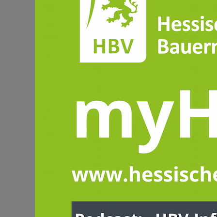
PRESSEMITTEILUNGEN
Tag der landwirtschaftlich
Ausbildung 2025:
Landwirtschaft ist eine
Zukunftsbranche!
Mit einer feierlichen Veranstaltung
Wartenberg wurde am Freitag der
Tag der landwirtschaftlichen