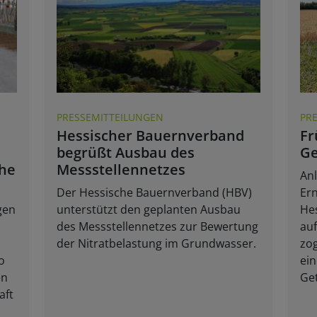
PRESSEMITTEILUNGEN
PR
Hessischer Bauernverband
Fr
begrüßt Ausbau des
Ge
che
Messstellennetzes
Anl
Der Hessische Bauernverband (HBV)
Er
gen
unterstützt den geplanten Ausbau
He
des Messstellennetzes zur Bewertung
au
der Nitratbelastung im Grundwasser.
zo
o
ein
en
Get
aft