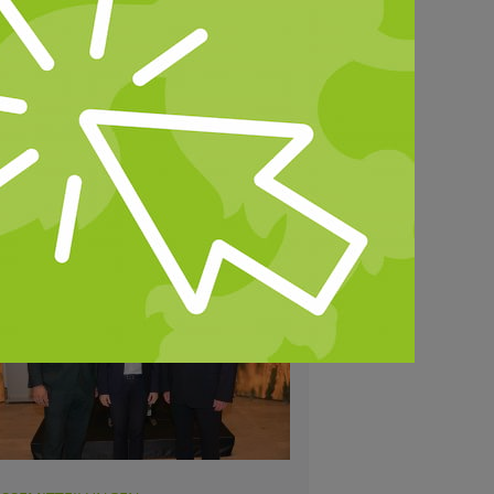
 dem Betrieb der Familie Wagner
Hünfelden-Dauborn und zeigte,
s Erntedank nicht nur Ausdruck
 Dankbarkeit ist, sondern auch
s Bewusstseins für Verantwortung
 Zukunft.