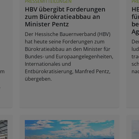
PRESSEMITTEILUNGEN
PR
HBV übergibt Forderungen
HB
zum Bürokratieabbau an
fü
Minister Pentz
be
Ag
Der Hessische Bauernverband (HBV)
hat heute seine Forderungen zum
De
Bürokratieabbau an den Minister für
lu
Bundes- und Europaangelegenheiten,
tra
Internationales und
sch
im
Entbürokratisierung, Manfred Pentz,
na
übergeben.
,