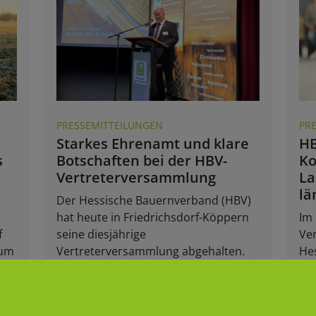
PRESSEMITTEILUNGEN
PR
Starkes Ehrenamt und klare
HB
s
Botschaften bei der HBV-
Ko
Vertreterversammlung
La
lä
Der Hessische Bauernverband (HBV)
hat heute in Friedrichsdorf-Köppern
Im
f
seine diesjährige
Ve
zum
Vertreterversammlung abgehalten.
He
Po
202