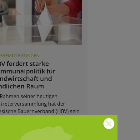
ESSEMITTEILUNGEN
V fordert starke
mmunalpolitik für
ndwirtschaft und
ndlichen Raum
 Rahmen seiner heutigen
rtreterversammlung hat der
ssische Bauernverband (HBV) sein
sitionspapier zur Kommunalwahl
6 in Hessen veröffentlicht.