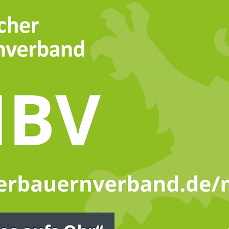
PRESSEMITTEILUNGEN
PR
en
7,4 Milliarden Euro
La
Sondervermögen für Hessen.
Da
HBV mahnt: Landwirtschaft
un
und der ländliche Raum
de
dürfen nicht vergessen
 in
Am 
werden
Ba
Der Hessische Bauernverband (HBV)
tra